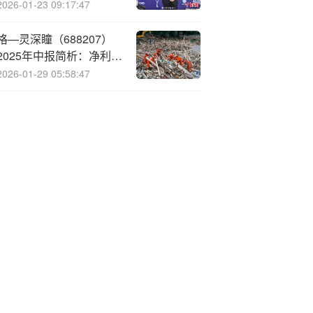
念涨1.53%
2026-01-23 09:17:47
格—灵深瞳（688207）
2025年中报简析：净利润
同比下降2.48%，三费占
2026-01-29 05:58:47
比上升明显