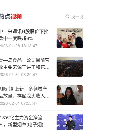
热点
视频
换一换
中—兴通讯H股股价下挫
盘中一度跌超6%
2026-01-28 18:13:47
青—岛食品：公司目前营
收主要来源于饼干和花生
酱等传统优势业务
2026-01-31 03:20:47
AI眼‘镜’上新，多领域产
品放量，存储龙头收入预
增超500%！
2026-02-01 07:53:47
7.8‘6’亿主力资金净流
入，新型烟草(电子烟)概