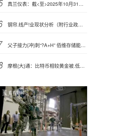
真兰仪表：截<至>2025年10月31日公司含信用账户的合并股东总户数为18680户
钢帘.线产!业现状分析（附行业政策、重点企业分析、市场竞争格局及发展趋势预测）智研咨询
父子接力{冲}刺“?A+H” 佰维存储能否破解周期魔咒
摩根{大}通：比特币相较黄金被.低估 或在年底前升至16.5万美元