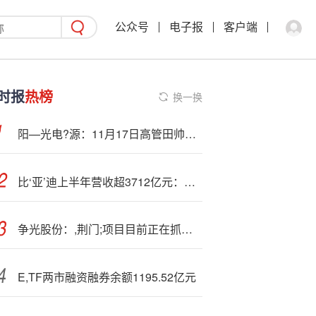
公众号
电子报
客户端
时报
热榜
换一换
阳—光电?源：11月17日高管田帅减持股份合计1.05万股
比‘亚’迪上半年营收超3712亿元：研发投入接近净利润两倍，海外市场成新增长极
争光股份：,荆门;项目目前正在抓紧建设当中，项目设备安装大部分已完成
E,TF两市融资融券余额1195.52亿元